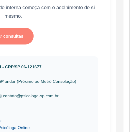
ade interna começa com o acolhimento de si
mesmo.
r consultas
Psicóloga
ri - CRP/SP 06-121677
 19º andar (Próximo ao Metrô Consolação)
✉️ contato@psicologa-sp.com.br
o
sicóloga Online