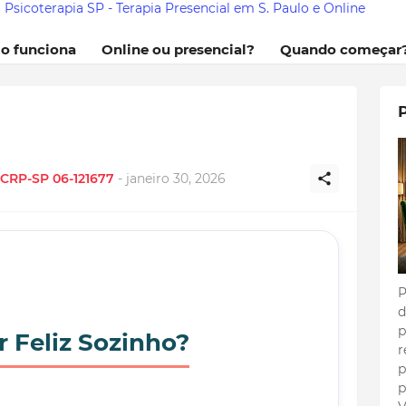
Psicoterapia SP - Terapia Presencial em S. Paulo e Online
mo funciona
Online ou presencial?
Quando começar
i CRP-SP 06-121677
-
janeiro 30, 2026
P
d
p
 Feliz Sozinho?
r
p
p