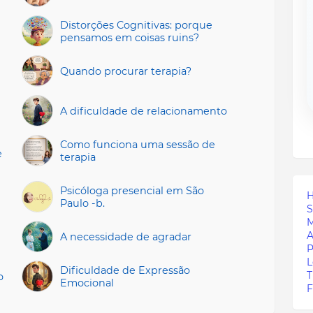
Distorções Cognitivas: porque
pensamos em coisas ruins?
Quando procurar terapia?
A dificuldade de relacionamento
Como funciona uma sessão de
e
terapia
Psicóloga presencial em São
Paulo -b.
S
M
A
A necessidade de agradar
P
L
Dificuldade de Expressão
T
o
Emocional