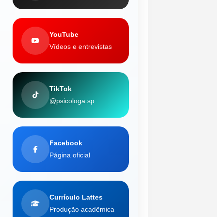
YouTube
Vídeos e entrevistas
TikTok
@psicologa.sp
Facebook
Página oficial
Currículo Lattes
Produção acadêmica