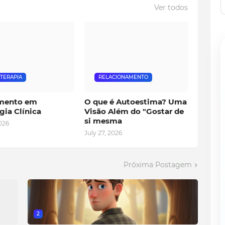
Ver todos
OTERAPIA
RELACIONAMENTO
mento em
O que é Autoestima? Uma
gia Clínica
Visão Além do "Gostar de
si mesma
2026
July 27, 2026
Próxima Postagem
2