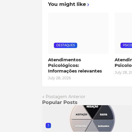
You might like
DESTAQUES
PSIC
Atendimentos
Atendi
Psicológicos:
Psicolo
Informações relevantes
July 28, 
July 28, 2026
Postagem Anterior
Popular Posts
1