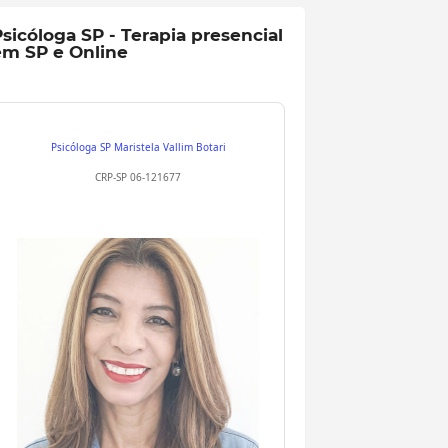
sicóloga SP - Terapia presencial
em SP e Online
Psicóloga SP
Maristela Vallim Botari
CRP-SP 06-121677