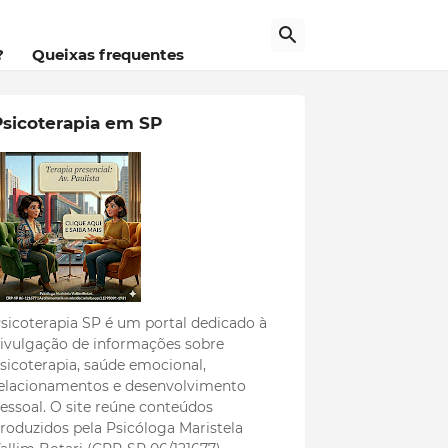
?
Queixas frequentes
Psicoterapia em SP
sicoterapia SP é um portal dedicado à
ivulgação de informações sobre
sicoterapia, saúde emocional,
elacionamentos e desenvolvimento
essoal. O site reúne conteúdos
roduzidos pela Psicóloga Maristela