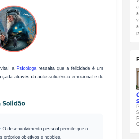
V
a
a
v
a
p
ital, a
Psicóloga
ressalta que a felicidade é um
cançada através da autossuficiência emocional e do
 Solidão
P
S
P
C
:
O desenvolvimento pessoal permite que o
s próprios objetivos e hobbies.