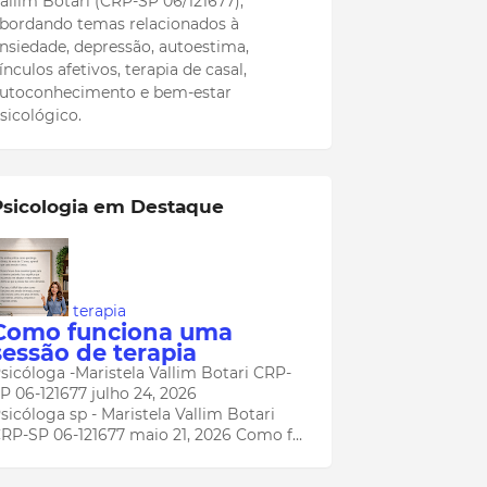
allim Botari (CRP-SP 06/121677),
bordando temas relacionados à
nsiedade, depressão, autoestima,
ínculos afetivos, terapia de casal,
utoconhecimento e bem-estar
sicológico.
Psicologia em Destaque
terapia
Como funciona uma
sessão de terapia
sicóloga -Maristela Vallim Botari CRP-
P 06-121677
julho 24, 2026
sicóloga sp - Maristela Vallim Botari
RP-SP 06-121677 maio 21, 2026 Como f…