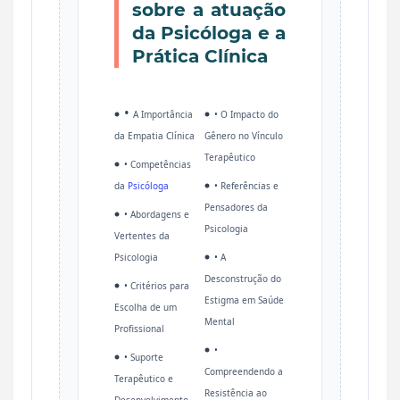
sobre a atuação
da Psicóloga e a
Prática Clínica
•
A Importância
•
O Impacto do
da Empatia Clínica
Gênero no Vínculo
Terapêutico
•
Competências
da
Psicóloga
•
Referências e
Pensadores da
•
Abordagens e
Psicologia
Vertentes da
Psicologia
•
A
Desconstrução do
•
Critérios para
Estigma em Saúde
Escolha de um
Mental
Profissional
•
•
Suporte
Compreendendo a
Terapêutico e
Resistência ao