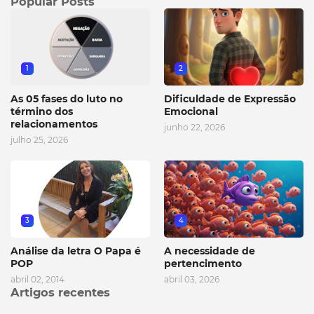
Popular Posts
1
2
As 05 fases do luto no
Dificuldade de Expressão
término dos
Emocional
relacionamentos
junho 22, 2026
julho 25, 2026
3
4
Análise da letra O Papa é
A necessidade de
POP
pertencimento
abril 02, 2014
abril 03, 2026
Artigos recentes