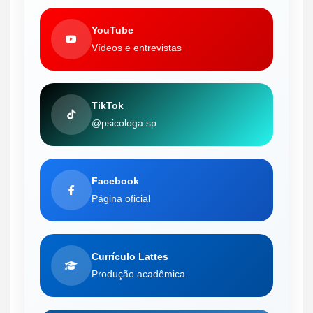
YouTube
Vídeos e entrevistas
TikTok
@psicologa.sp
Facebook
Página oficial
Currículo Lattes
Produção acadêmica