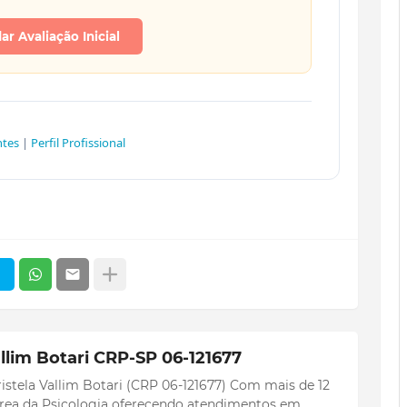
r Avaliação Inicial
ntes
|
Perfil Profissional
llim Botari CRP-SP 06-121677
istela Vallim Botari (CRP 06-121677) Com mais de 12
 área da Psicologia oferecendo atendimentos em