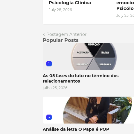
Psicologia Clínica
emocio
Psicól
July 28, 2026
July 25, 2
Postagem Anterior
Popular Posts
1
As 05 fases do luto no término dos
relacionamentos
julho 25, 2026
3
Análise da letra O Papa é POP