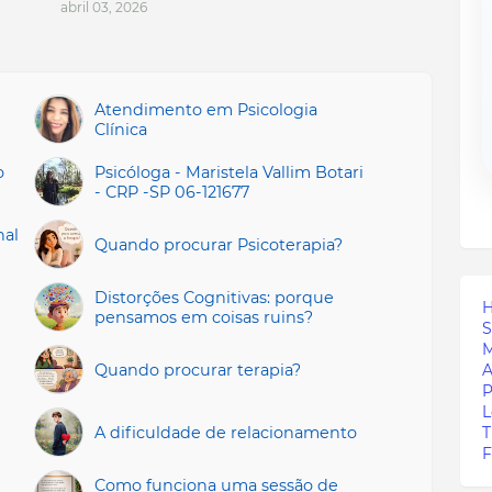
abril 03, 2026
Atendimento em Psicologia
Clínica
o
Psicóloga - Maristela Vallim Botari
- CRP -SP 06-121677
nal
Quando procurar Psicoterapia?
Distorções Cognitivas: porque
pensamos em coisas ruins?
S
M
Quando procurar terapia?
A
P
L
A dificuldade de relacionamento
T
Como funciona uma sessão de