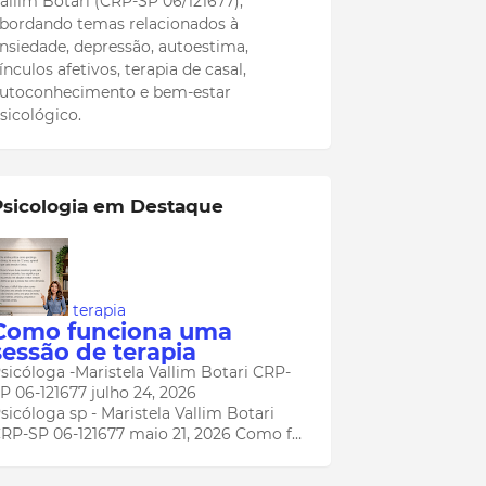
allim Botari (CRP-SP 06/121677),
bordando temas relacionados à
nsiedade, depressão, autoestima,
ínculos afetivos, terapia de casal,
utoconhecimento e bem-estar
sicológico.
Psicologia em Destaque
terapia
Como funciona uma
sessão de terapia
sicóloga -Maristela Vallim Botari CRP-
P 06-121677
julho 24, 2026
sicóloga sp - Maristela Vallim Botari
RP-SP 06-121677 maio 21, 2026 Como f…