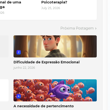
nal de uma
Psicoterapia?
oga
July 25, 2026
026
Próxima Postagem
2
Dificuldade de Expressão Emocional
junho 22, 2026
4
A necessidade de pertencimento