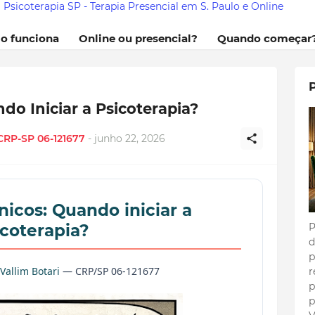
Psicoterapia SP - Terapia Presencial em S. Paulo e Online
mo funciona
Online ou presencial?
Quando começar
do Iniciar a Psicoterapia?
 CRP-SP 06-121677
-
junho 22, 2026
nicos: Quando iniciar a
P
icoterapia?
d
p
Vallim Botari
— CRP/SP 06-121677
r
p
p