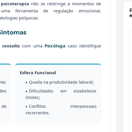
A
psicoterapia
não se restringe a momentos de
P
uma ferramenta de regulação emocional,
tologias psíquicas.
 Sintomas
a
consulta
com uma
Psicóloga
caso identifique
Esfera Funcional
nte;
Queda na produtividade laboral;
ções
Dificuldades em estabelecer
limites;
 de
Conflitos interpessoais
recorrentes.