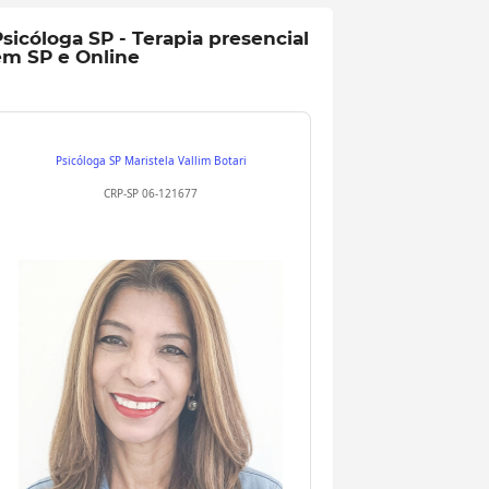
sicóloga SP - Terapia presencial
em SP e Online
Psicóloga SP
Maristela Vallim Botari
CRP-SP 06-121677