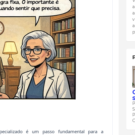
V
a
a
v
a
p
P
S
P
C
pecializado é um passo fundamental para a