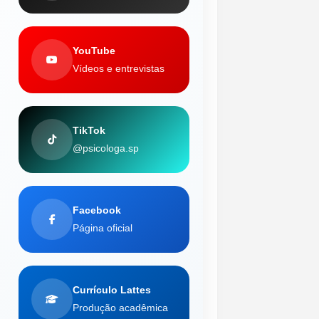
YouTube
Vídeos e entrevistas
TikTok
@psicologa.sp
Facebook
Página oficial
Currículo Lattes
Produção acadêmica