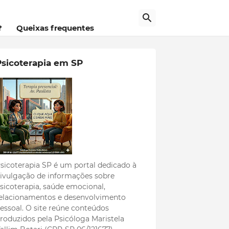
?
Queixas frequentes
Psicoterapia em SP
sicoterapia SP é um portal dedicado à
ivulgação de informações sobre
sicoterapia, saúde emocional,
elacionamentos e desenvolvimento
essoal. O site reúne conteúdos
roduzidos pela Psicóloga Maristela