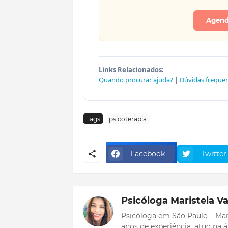
Agenda
Links Relacionados:
Quando procurar ajuda?
|
Dúvidas freque
Tags
psicoterapia
Facebook
Twitter
Psicóloga Maristela Va
Psicóloga em São Paulo – Mar
anos de experiência, atuo na